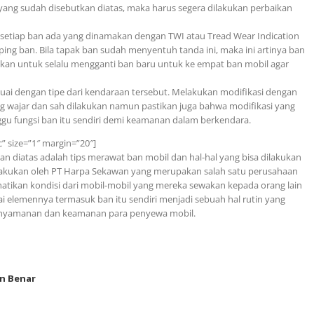
 yang sudah disebutkan diatas, maka harus segera dilakukan perbaikan
 setiap ban ada yang dinamakan dengan TWI atau Tread Wear Indication
ping ban. Bila tapak ban sudah menyentuh tanda ini, maka ini artinya ban
akan untuk selalu mengganti ban baru untuk ke empat ban mobil agar
suai dengan tipe dari kendaraan tersebut. Melakukan modifikasi dengan
 wajar dan sah dilakukan namun pastikan juga bahwa modifikasi yang
gu fungsi ban itu sendiri demi keamanan dalam berkendara.
c” size=”1″ margin=”20″]
n diatas adalah tips merawat ban mobil dan hal-hal yang bisa dilakukan
dilakukan oleh PT Harpa Sekawan yang merupakan salah satu perusahaan
rhatikan kondisi dari mobil-mobil yang mereka sewakan kepada orang lain
ai elemennya termasuk ban itu sendiri menjadi sebuah hal rutin yang
 kenyamanan dan keamanan para penyewa mobil.
n Benar