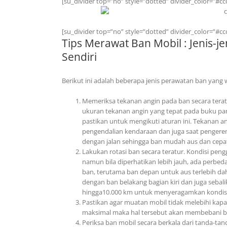
[su_divider top=”no” style=”dotted” divider_color=”#cc
[su_divider top=”no” style=”dotted” divider_color=”#cc
Tips Merawat Ban Mobil : Jenis-j
Sendiri
Berikut ini adalah beberapa jenis perawatan ban yang w
Memeriksa tekanan angin pada ban secara terat
ukuran tekanan angin yang tepat pada buku pa
pastikan untuk mengikuti aturan ini. Tekanan 
pengendalian kendaraan dan juga saat pengerema
dengan jalan sehingga ban mudah aus dan cepat
Lakukan rotasi ban secara teratur. Kondisi p
namun bila diperhatikan lebih jauh, ada perbe
ban, terutama ban depan untuk aus terlebih da
dengan ban belakang bagian kiri dan juga sebalik
hingga10.000 km untuk menyeragamkan kondisi
Pastikan agar muatan mobil tidak melebihi kap
maksimal maka hal tersebut akan membebani ba
Periksa ban mobil secara berkala dari tanda-tan