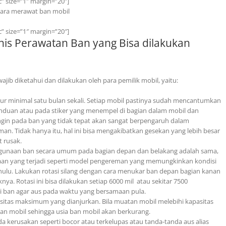
c” size=”1″ margin=”20″]
c” size=”1″ margin=”20″]
enis Perawatan Ban yang Bisa dilakukan
ajib diketahui dan dilakukan oleh para pemilik mobil, yaitu:
ur minimal satu bulan sekali. Setiap mobil pastinya sudah mencantumkan
nduan atau pada stiker yang menempel di bagian dalam mobil dan
angin pada ban yang tidak tepat akan sangat berpengaruh dalam
n. Tidak hanya itu, hal ini bisa mengakibatkan gesekan yang lebih besar
 rusak.
enggunaan ban secara umum pada bagian depan dan belakang adalah sama,
daan yang terjadi seperti model pengereman yang memungkinkan kondisi
hulu. Lakukan rotasi silang dengan cara menukar ban depan bagian kanan
nya. Rotasi ini bisa dilakukan setiap 6000 mil atau sekitar 7500
 ban agar aus pada waktu yang bersamaan pula.
asitas maksimum yang dianjurkan. Bila muatan mobil melebihi kapasitas
n mobil sehingga usia ban mobil akan berkurang.
da kerusakan seperti bocor atau terkelupas atau tanda-tanda aus alias