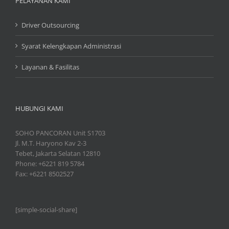
PELAYANAN KAMI
Driver Outsourcing
Syarat Kelengkapan Administrasi
Layanan & Fasilitas
HUBUNGI KAMI
SOHO PANCORAN Unit S1703
Jl. M.T. Haryono Kav 2-3
Tebet, Jakarta Selatan 12810
Phone: +6221 819 5784
Fax: +6221 8502527
[simple-social-share]