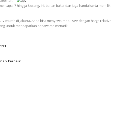
lebihan,
capai 7 hingga 8 orang, irit bahan bakar dan juga handal serta memiliki
PV murah di Jakarta, Anda bisa menyewa mobil APV dengan harga relative
arang untuk mendapatkan penawaran menarik.
2013
anan Terbaik