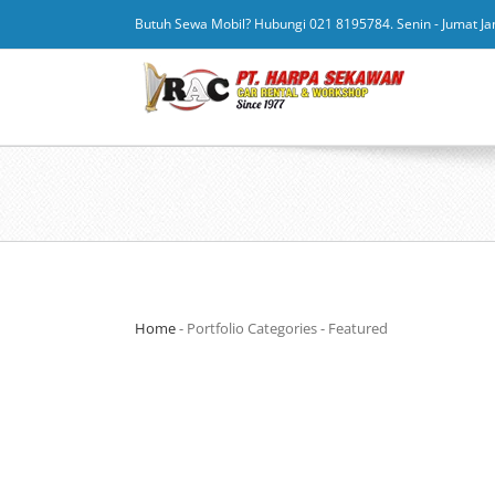
Butuh Sewa Mobil? Hubungi 021 8195784. Senin - Jumat Ja
Home
-
Portfolio Categories
-
Featured