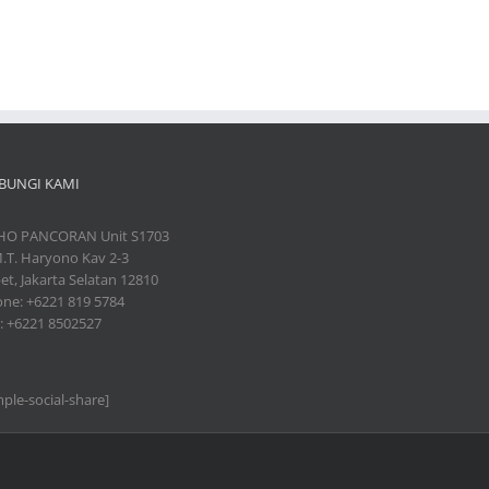
BUNGI KAMI
HO PANCORAN Unit S1703
 M.T. Haryono Kav 2-3
et, Jakarta Selatan 12810
ne: +6221 819 5784
: +6221 8502527
mple-social-share]