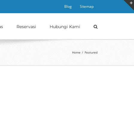
Blog
Sitemap
as
Reservasi
Hubungi Kami
Home
/
Featured
bil yang diproduksi di Indonesia oleh pabrikan
erk yaitu Toyota Avanza dan Daihatsu Xenia. Mobil ini
da 2003 dan terjual 100.000 unit pada tahun tersebut.