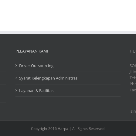
PELAYANAN KAMI
HU
Driver Outsourcing
SO
Jl.
Teb
Syarat Kelengkapan Administrasi
Pho
Fax
Layanan & Fasilitas
[si
Copyright 2016 Harpa | All Rights Reserved.