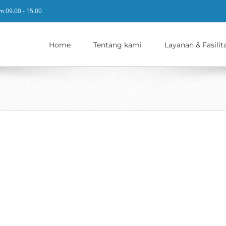
m 09.00 - 15.00
Home
Tentang kami
Layanan & Fasilit
Toyota Avanza
Featured
Multipurpose (MPV)
Toyota Avanza Toyota Avanza adalah mo
Daihatsu, yang di pasarkan dalam dua m
diluncurkan saat Gaikindo Auto Expo pa